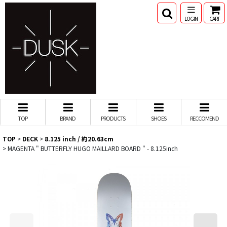
LOGIN
CART
TOP
BRAND
PRODUCTS
SHOES
RECCOMEND
TOP
>
DECK
>
8.125 inch / 約20.63cm
>
MAGENTA " BUTTERFLY HUGO MAILLARD BOARD " - 8.125inch