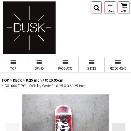
LOGIN
CART
TOP
BRAND
PRODUCTS
SHOES
RECCOMEND
TOP
>
DECK
>
8.25 inch / 約20.95cm
>
GX1000 " POLLOCK by Savie " - 8.25 X 32.125 inch