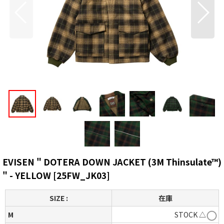
EVISEN " DOTERA DOWN JACKET (3M Thinsulate™︎)
" - YELLOW
[
25FW_JK03
]
SIZE :
在庫
M
STOCK △