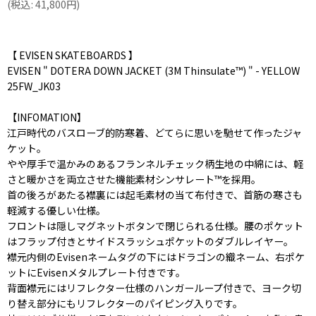
(
税込
:
41,800
円
)
【 EVISEN SKATEBOARDS 】
EVISEN " DOTERA DOWN JACKET (3M Thinsulate™︎) " - YELLOW
25FW_JK03
【INFOMATION】
江戸時代のバスローブ的防寒着、どてらに思いを馳せて作ったジャ
ケット。
やや厚手で温かみのあるフランネルチェック柄生地の中綿には、軽
さと暖かさを両立させた機能素材シンサレート™︎を採用。
首の後ろがあたる襟裏には起毛素材の当て布付きで、首筋の寒さも
軽減する優しい仕様。
フロントは隠しマグネットボタンで閉じられる仕様。腰のポケット
はフラップ付きとサイドスラッシュポケットのダブルレイヤー。
襟元内側のEvisenネームタグの下にはドラゴンの織ネーム、右ポケ
ットにEvisenメタルプレート付きです。
背面襟元にはリフレクター仕様のハンガーループ付きで、ヨーク切
り替え部分にもリフレクターのパイピング入りです。