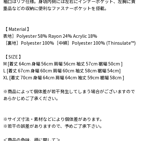
袖口はリブ仕様。身頃内側には左右にインナーポケット、左胸に貴
重品などの収納に便利なファスナーポケットを搭載。
【 Material 】
表地］Polyester 58% Rayon 24% Acrylic 18%
［裏地］Polyester 100%［中綿］Polyester 100% (Thinsulate™︎)
【 SIZE 】
M [着丈 64cm 身幅 56cm 肩幅 56cm 袖丈 57cm 裾幅 50cm ]
L [着丈 67cm 身幅 60cm 肩幅 60cm 袖丈 58cm 裾幅 54cm]
XL [着丈 70cm 身幅 64cm 肩幅 64cm 袖丈 59cm 裾幅 58cm ]
※商品によって個体差が若干発生してしまう場合がございますので
あらかじめご了承ください。
※サイズ寸法・素材などにより個体差があります。
※若干の誤差がありますので、予めご了承下さい。
＜商品の色味、柄に関して＞