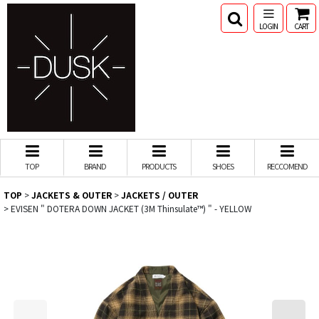
LOGIN
CART
TOP
BRAND
PRODUCTS
SHOES
RECCOMEND
TOP
>
JACKETS & OUTER
>
JACKETS / OUTER
>
EVISEN " DOTERA DOWN JACKET (3M Thinsulate™︎) " - YELLOW