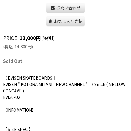
お問い合わせ
お気に入り登録
PRICE
:
13,000
円
(税別)
(
税込
:
14,300
円
)
Sold Out
【 EVISEN SKATEBOARDS 】
EVISEN " KOTORA MITANI - NEW CHANNEL " - 7.8inch ( MELLOW
CONCAVE )
EVI30-02
【INFOMATION】
【 SIZE SPEC 】