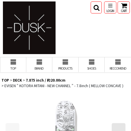
LOGIN
CART
TOP
BRAND
PRODUCTS
SHOES
RECCOMEND
TOP
>
DECK
>
7.875 inch / 約20.00cm
>
EVISEN " KOTORA MITANI - NEW CHANNEL " - 7.8inch ( MELLOW CONCAVE )