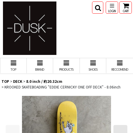
LOGIN
CART
TOP
BRAND
PRODUCTS
SHOES
RECCOMEND
TOP
>
DECK
>
8.0 inch / 約20.32cm
>
KROOKED SKATEBOADING "EDDIE CERNICKY ONE OFF DECK" - 8.06inch