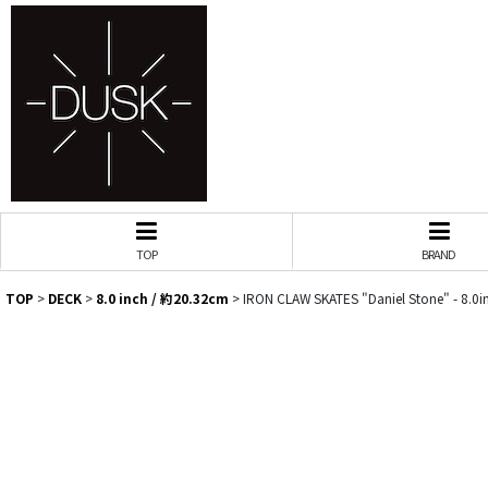
TOP
BRAND
TOP
>
DECK
>
8.0 inch / 約20.32cm
>
IRON CLAW SKATES "Daniel Stone" - 8.0i