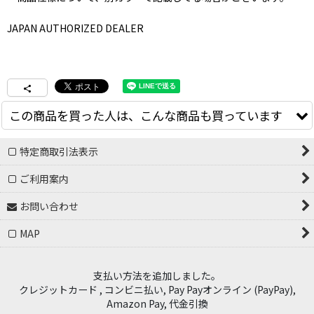
JAPAN AUTHORIZED DEALER
この商品を買った人は、こんな商品も買っています
特定商取引法表示
ご利用案内
お問い合わせ
MAP
EVISEN SKATEBOARDS "RAINBOW
EVISEN SKATEBOARDS "E LOGO T-
支払い方法を追加しました。
SHIRT" - RAINBOW
[
21SS-S01
]
SHIRT" - BLACK
[
24SS-T03
]
クレジットカード , コンビニ払い, Pay Payオンライン (PayPay),
11,200
円
(税別)
8,000
円
(税別)
(
税込
:
12,320
円
)
Amazon Pay, 代金引換
(
税込
:
8,800
円
)
PRICE
:
16,000
円