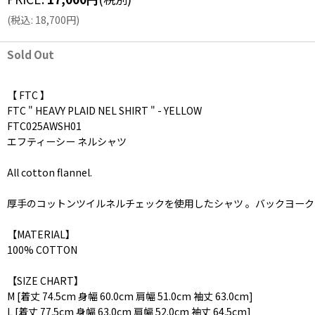
(
税込
:
18,700
円
)
Sold Out
【 FTC 】
FTC " HEAVY PLAID NEL SHIRT " - YELLOW
FTC025AWSH01
エフティーシー ネルシャツ
All cotton flannel.
厚手のコットンツイルネルチェックを使用したシャツ 。バックヨー
【MATERIAL】
100% COTTON
【SIZE CHART】
M [着丈 74.5cm 身幅 60.0cm 肩幅 51.0cm 袖丈 63.0cm]
L [着丈 77.5cm 身幅 63.0cm 肩幅 52.0cm 袖丈 64.5cm]