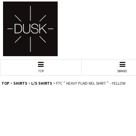
TOP
BRAND
TOP
>
SHIRTS
>
L/S SHIRTS
>
FTC " HEAVY PLAID NEL SHIRT " - YELLOW